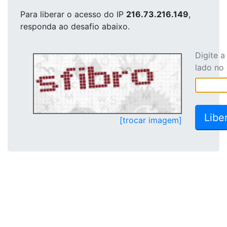
Para liberar o acesso
do IP
216.73.216.149
,
responda ao desafio abaixo.
Digite 
lado no
[trocar imagem]