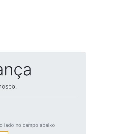
ança
nosco.
ao lado no campo abaixo