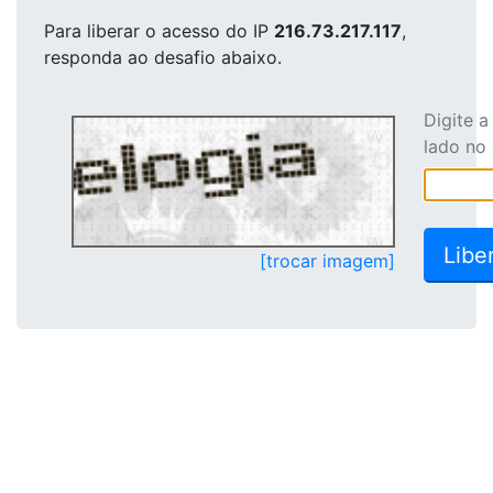
Para liberar o acesso
do IP
216.73.217.117
,
responda ao desafio abaixo.
Digite 
lado no
[trocar imagem]