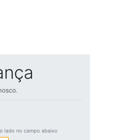
ança
nosco.
ao lado no campo abaixo