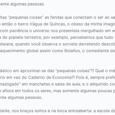
ente algumas pessoas.
ditas “pequenas coisas” as fendas que conectam o ser ao 
u então o berro n’água de Quincas, o obeso da minha imag
om paciência o universo nos presenteia mergulhado em e
do planeta terrestre, por exemplo, percebemos que tudo f
dwana; quando você observa o sorvete derretendo descob
o aquecimento global assim como Bolaños, o comediante do
ástico em aproximar-se das “pequenas coisas”?! Qual o mé
uário em vez do Caderno de Economia?! Pois é, sempre prefe
mastigado” em manchetes e salas de aula; e o adquirido c
e aflora em todos os seres, mas somente algumas poucas 
nte algumas pessoas.
stante, nos braços soltos e na boca entreaberta: a escola da