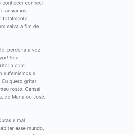
o conhecer conheci
to ansiamos
r totalmente
em seiva a fim de
o, perderia a voz.
vor! Sou
ritaria com
om eufemismos e
 Eu quero gritar
meu rosto. Cansei
a, de Maria ou José.
duras e mal
habitar esse mundo,