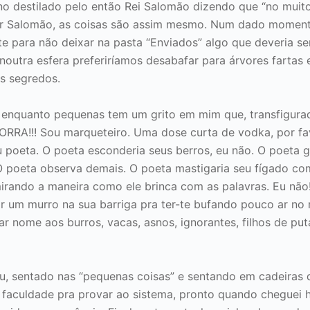
no destilado pelo então Rei Salomão dizendo que “no muit
 Sir Salomão, as coisas são assim mesmo. Num dado momen
te para não deixar na pasta “Enviados” algo que deveria se
 noutra esfera preferiríamos desabafar para árvores fartas 
s segredos.
 enquanto pequenas tem um grito em mim que, transfigurad
RA!!! Sou marqueteiro. Uma dose curta de vodka, por fa
ou poeta. O poeta esconderia seus berros, eu não. O poeta g
O poeta observa demais. O poeta mastigaria seu fígado c
mirando a maneira como ele brinca com as palavras. Eu não!
r um murro na sua barriga pra ter-te bufando pouco ar no 
ar nome aos burros, vacas, asnos, ignorantes, filhos de put
u, sentado nas “pequenas coisas” e sentando em cadeiras 
 faculdade pra provar ao sistema, pronto quando cheguei 