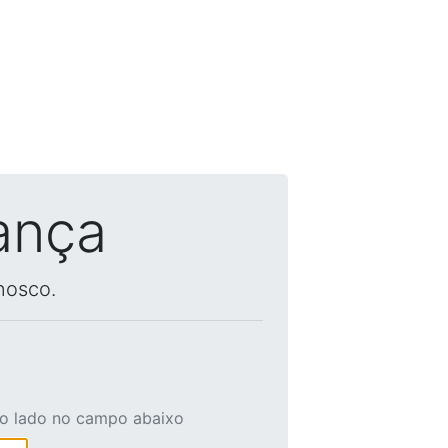
ança
nosco.
ao lado no campo abaixo