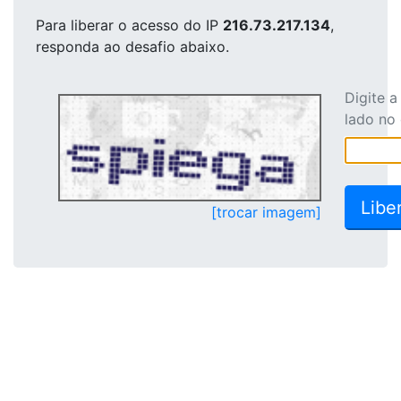
Para liberar o acesso
do IP
216.73.217.134
,
responda ao desafio abaixo.
Digite 
lado no
[trocar imagem]