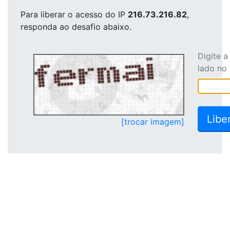
Para liberar o acesso
do IP
216.73.216.82
,
responda ao desafio abaixo.
Digite 
lado no
[trocar imagem]