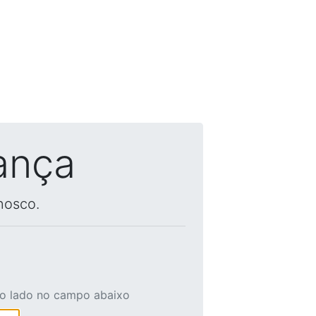
ança
nosco.
ao lado no campo abaixo