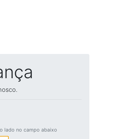
ança
nosco.
ao lado no campo abaixo