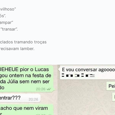
vilhoso”
ós”.
rampar”
“transar”.
eclados tramando troças
recisavam lamber.