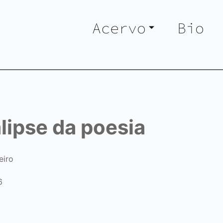
Acervo
Bio
lipse da poesia
eiro
6