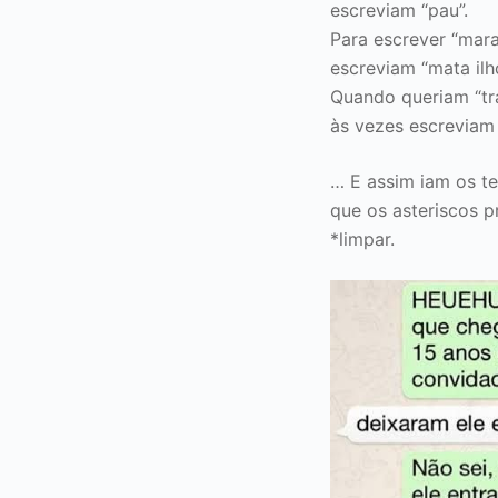
escreviam “pau”.
Para escrever “mara
escreviam “mata ilh
Quando queriam “t
às vezes escreviam 
… E assim iam os t
que os asteriscos p
*limpar.