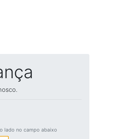
ança
nosco.
ao lado no campo abaixo