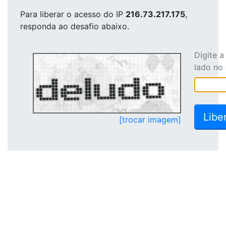
Para liberar o acesso
do IP
216.73.217.175
,
responda ao desafio abaixo.
Digite 
lado no
[trocar imagem]