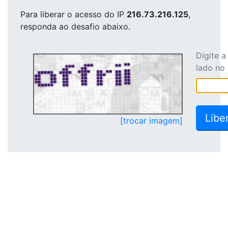
Para liberar o acesso
do IP
216.73.216.125
,
responda ao desafio abaixo.
Digite 
lado no
[trocar imagem]