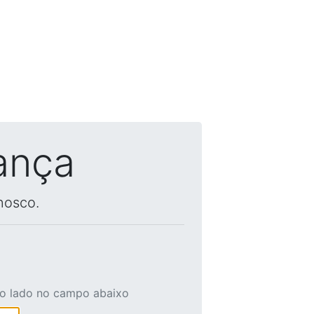
ança
nosco.
ao lado no campo abaixo