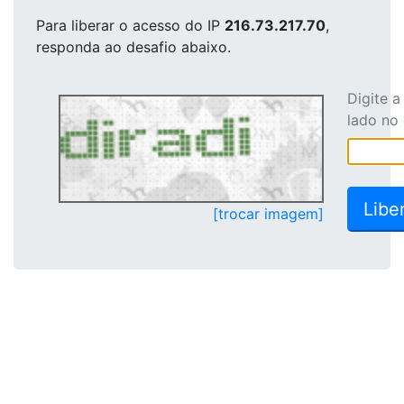
Para liberar o acesso
do IP
216.73.217.70
,
responda ao desafio abaixo.
Digite 
lado no
[trocar imagem]