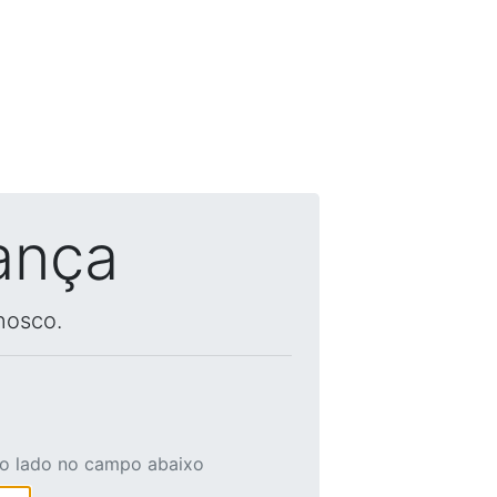
ança
nosco.
ao lado no campo abaixo