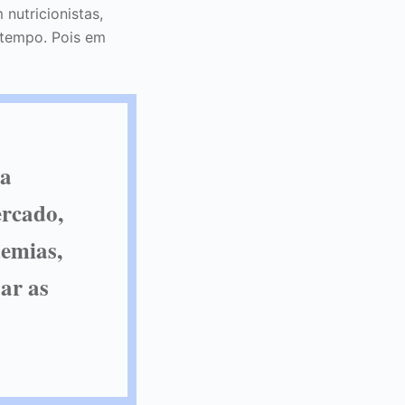
nutricionistas,
 tempo. Pois em
da
ercado,
emias,
ar as