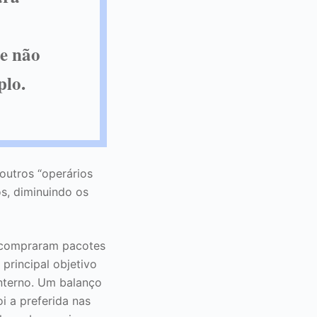
ue não
plo.
 outros “operários
s, diminuindo os
s compraram pacotes
principal objetivo
nterno. Um balanço
i a preferida nas