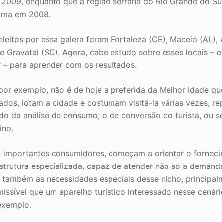
2009, enquanto que a região serrana do Rio Grande do Su
rama em 2008.
eleitos por essa galera foram Fortaleza (CE), Maceió (AL),
 e Gravatal (SC). Agora, cabe estudo sobre esses locais – 
 – para aprender com os resultados.
por exemplo, não é de hoje a preferida da Melhor Idade qu
ados, lotam a cidade e costumam visitá-la várias vezes, r
do da análise de consumo; o de conversão do turista, ou s
ino.
 importantes consumidores, começam a orientar o forneci
strutura especializada, capaz de atender não só a demand
 também as necessidades especiais desse nicho, principal
dmissível que um aparelho turístico interessado nesse cenár
exemplo.