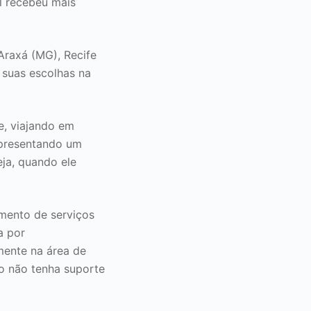
l recebeu mais
 Araxá (MG), Recife
e suas escolhas na
e, viajando em
epresentando um
eja, quando ele
mento de serviços
a por
mente na área de
io não tenha suporte