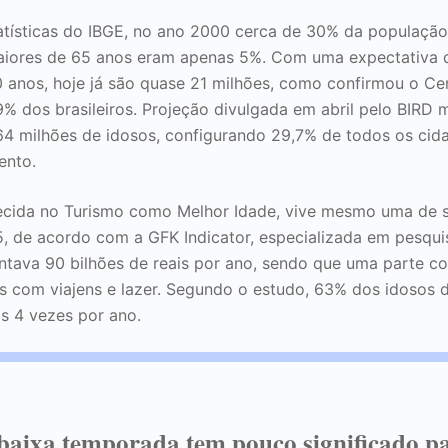
tísticas do IBGE, no ano 2000 cerca de 30% da população 
maiores de 65 anos eram apenas 5%. Com uma expectativa 
0 anos, hoje já são quase 21 milhões, como confirmou o Ce
% dos brasileiros. Projeção divulgada em abril pelo BIRD 
 64 milhões de idosos, configurando 29,7% de todos os cid
ento.
ecida no Turismo como Melhor Idade, vive mesmo uma de s
5, de acordo com a GFK Indicator, especializada em pesqu
tava 90 bilhões de reais por ano, sendo que uma parte co
 com viajens e lazer. Segundo o estudo, 63% dos idosos d
s 4 vezes por ano.
 baixa temporada tem pouco significado p