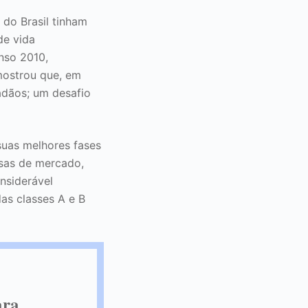
do Brasil tinham
de vida
nso 2010,
mostrou que, em
adãos; um desafio
uas melhores fases
isas de mercado,
nsiderável
as classes A e B
ara