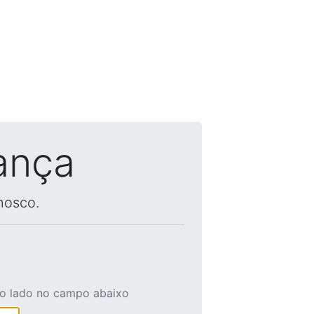
ança
nosco.
ao lado no campo abaixo